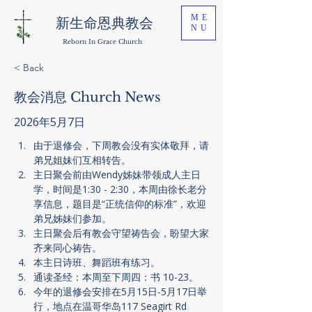
ME
新生命恩典教会
NU
Reborn In Grace Church
< Back
教会消息 Church News
2026年5月7日
由于退修会，下周教会没有实体敬拜，请
弟兄姐妹们互相转告。
主日聚会前由Wendy姊妹带领成人主日
学，时间是1:30 - 2:30，本周由徐长老分
享信息，题目是“正统信仰的标准”，欢迎
弟兄姊妹们参加。
主日聚会后有教会守望祷告会，盼望大家
齐来同心祷告。
本主日诗班、舞蹈班有练习。
通读圣经：本周至下周四：书 10-23。
今年的退修会安排在5月15日-5月17日举
行，地点在温哥华岛117 Seagirt Rd 