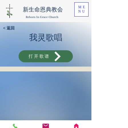
ME
新生命恩典教会
NU
Reborn In Grace Church
< 返回
我灵歌唱
打开歌谱