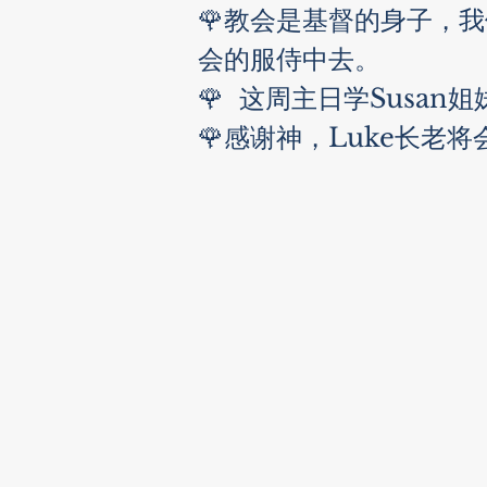
🌹教会是基督的身子，
会的服侍中去。  
🌹  这周主日学Sus
🌹感谢神，Luke长老