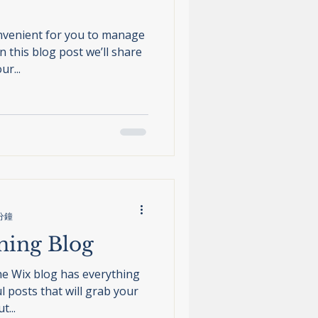
nvenient for you to manage
 this blog post we’ll share
r...
分鐘
ning Blog
he Wix blog has everything
l posts that will grab your
t...