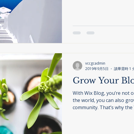
vccgcadmin
2019年9月5日
讀畢需時 1 
Grow Your B
With Wix Blog, you’re not o
the world, you can also gro
community. That’s why the W