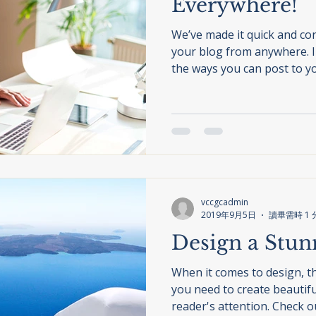
Everywhere!
We’ve made it quick and co
your blog from anywhere. In
the ways you can post to you
vccgcadmin
2019年9月5日
讀畢需時 1 
Design a Stun
When it comes to design, t
you need to create beautifu
reader's attention. Check ou