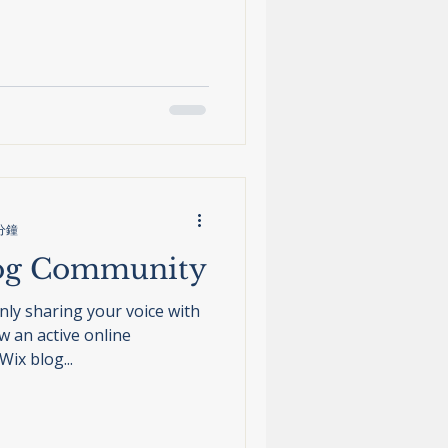
分鐘
log Community
nly sharing your voice with
w an active online
ix blog...